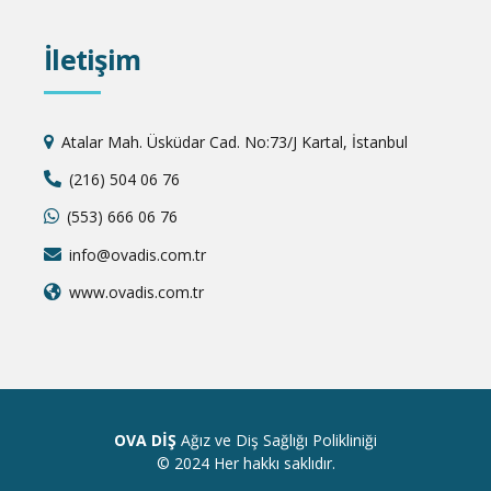
İletişim
Atalar Mah. Üsküdar Cad. No:73/J Kartal, İstanbul
(216) 504 06 76
(553) 666 06 76
info@ovadis.com.tr
www.ovadis.com.tr
OVA DİŞ
Ağız ve Diş Sağlığı Polikliniği
© 2024 Her hakkı saklıdır.